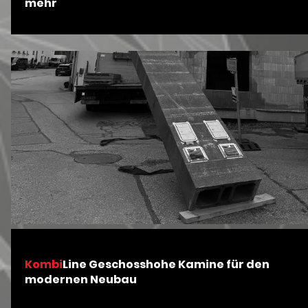
mehr
Witterungsbedingungen. Gleichzeitig verbindet die Schallschutzwand
funktionale Technik mit einer ruhigen, klaren und zeitlosen
Formensprache. Vefügbar in den Schalldämmungsvarianten 50 mm (bis 23
dB(A)) und 100 mm (bis 34 dB(A)) bei maximaler Anlagengröße von ca. 4 x 13
x 5 m (H x B x T).
Kombi
Line Geschosshohe Kamine für den
modernen Neubau