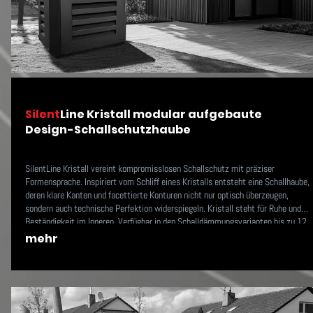
Silent
Line Kristall modular aufgebaute
Design-Schallschutzhaube
SilentLine Kristall vereint kompromisslosen Schallschutz mit präziser
Formensprache. Inspiriert vom Schliff eines Kristalls entsteht eine Schallhaube,
deren klare Kanten und facettierte Konturen nicht nur optisch überzeugen,
sondern auch technische Perfektion widerspiegeln. Kristall steht für Ruhe und
Beständigkeit im Inneren. Verfügbar in den Schalldämmungsvarianten bis zu 12,
14, 18 oder 20 dB(A).
mehr