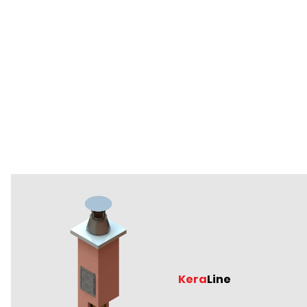
Kera
Line