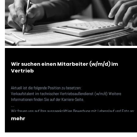
Wir suchen einen Mitarbeiter (w/m/d) im
Vertrieb
Aktuell ist die folgende Position zu besetzen:
Verkaufstalent im technischen Vertriebsaußendienst (w/m/d) Weitere
Informationen finden Sie auf der Karriere-Seite.
Wir freuen uns auf Ihre aussagekräftige Bewerbung mit Lebenslauf und Foto an:
karriere@stocker.tirol
mehr