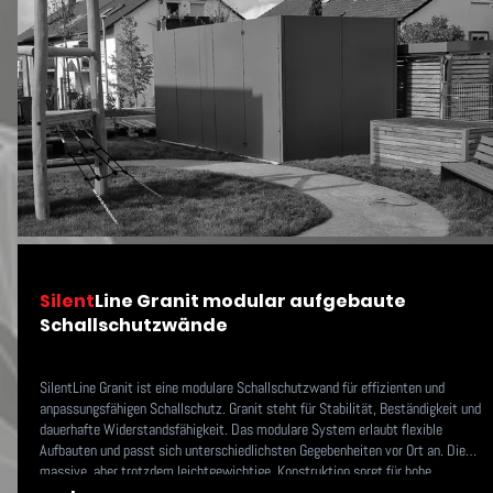
Silent
Line Granit modular aufgebaute
Schallschutzwände
SilentLine Granit ist eine modulare Schallschutzwand für effizienten und
anpassungsfähigen Schallschutz. Granit steht für Stabilität, Beständigkeit und
dauerhafte Widerstandsfähigkeit. Das modulare System erlaubt flexible
Aufbauten und passt sich unterschiedlichsten Gegebenheiten vor Ort an. Die
massive, aber trotzdem leichtgewichtige, Konstruktion sorgt für hohe
Standfestigkeit und langfristige Performance – auch unter anspruchsvollen