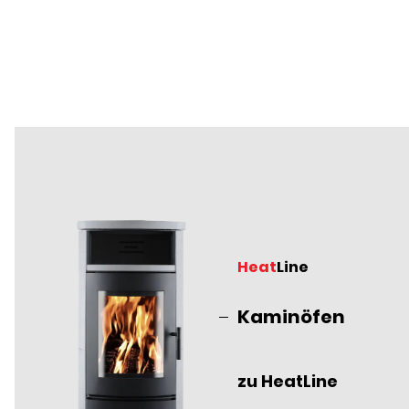
Heat
Line
Kaminöfen
zu HeatLine