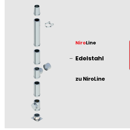
Niro
Line
Edelstahl
zu NiroLine