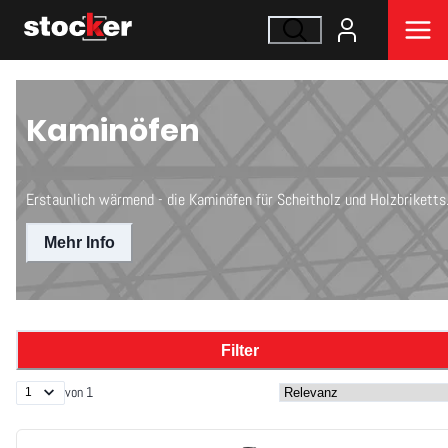
Kaminöfen
Erstaunlich wärmend - die Kaminöfen für Scheitholz und Holzbriketts
Mehr Info
Filter
von 1