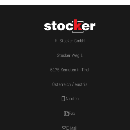
H. Stocker GmbH
Stocker Weg 1
6175 Kematen in Tirol
Österreich / Austria
Anrufen
Fax
E-Mail