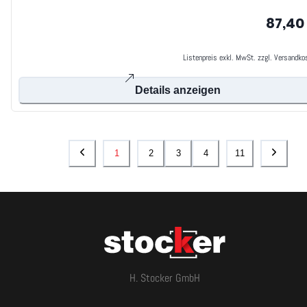
87,40
Listenpreis exkl. MwSt. zzgl. Versandko
Details anzeigen
1
2
3
4
11
H. Stocker GmbH