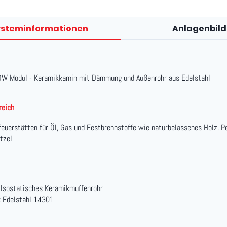
ysteminformationen
Anlagenbild
DW Modul - Keramikkamin mit Dämmung und Außenrohr aus Edelstahl
reich
feuerstätten für Öl, Gas und Festbrennstoffe wie naturbelassenes Holz, Pe
tzel
: Isostatisches Keramikmuffenrohr
: Edelstahl 1.4301