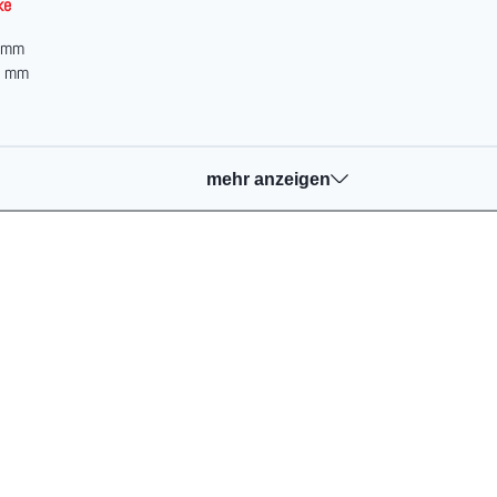
ke
0 mm
5 mm
mehr anzeigen
52 mm
hmesser
 DN 200
en
 Hochglanz
chichtung gegen Aufpreis (siehe Mehrpreise)