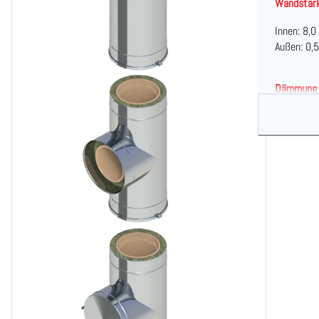
Wandstär
Innen: 8,
Außen: 0,
Dämmung
37 mm - 
Innendurc
DN 140 -
Oberfläch
Edelstahl
Pulverbes
Überdruck