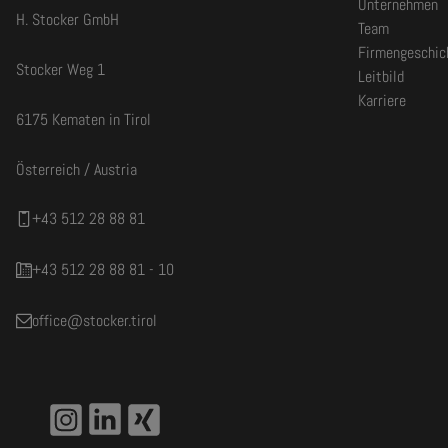
Unternehmen
H. Stocker GmbH
Team
Firmengeschic
Stocker Weg 1
Leitbild
Karriere
6175 Kematen in Tirol
Österreich / Austria
+43 512 28 88 81
Montage
+43 512 28 88 81 - 10
office@stocker.tirol
Mehrpreis