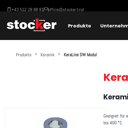
+43 512 28 88 81
office@stocker.tirol
Produkte
Unterneh
Produkte
Keramik
KeraLine DW Modul
Ker
Kerami
Geeignet für 
bis 400 °C.