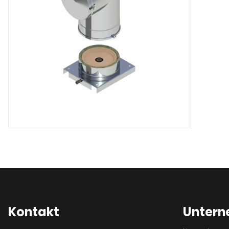
Nicht mög
Max. Abga
400 °C
Verbindun
Innen: Ker
Außen: Mu
Besonderh
N
Kontakt
Unter